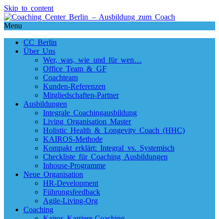
Skip to content
Menu
CC Berlin
Über Uns
Wer, was, wie und für wen…
Office Team & GF
Coachteam
Kunden-Referenzen
Mitgliedschaften-Partner
Ausbildungen
Integrale Coachingausbildung
Living Organisation Master
Holistic Health & Longevity Coach (HHC)
KAIROS-Methode
Kompakt erklärt: Integral vs. Systemisch
Checkliste für Coaching Ausbildungen
Inhouse-Programme
Neue Organisation
HR-Development
Führungsfeedback
Agile-Living-Org
Coaching
Kairos Karriere-Coaching