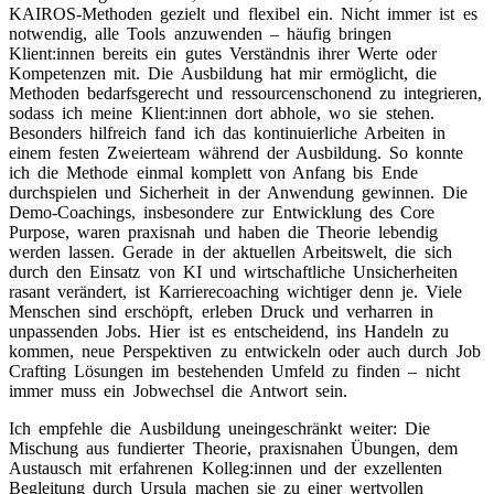
KAIROS-Methoden gezielt und flexibel ein. Nicht immer ist es
notwendig, alle Tools anzuwenden – häufig bringen
Klient:innen bereits ein gutes Verständnis ihrer Werte oder
Kompetenzen mit. Die Ausbildung hat mir ermöglicht, die
Methoden bedarfsgerecht und ressourcenschonend zu integrieren,
sodass ich meine Klient:innen dort abhole, wo sie stehen.
Besonders hilfreich fand ich das kontinuierliche Arbeiten in
einem festen Zweierteam während der Ausbildung. So konnte
ich die Methode einmal komplett von Anfang bis Ende
durchspielen und Sicherheit in der Anwendung gewinnen. Die
Demo-Coachings, insbesondere zur Entwicklung des Core
Purpose, waren praxisnah und haben die Theorie lebendig
werden lassen. Gerade in der aktuellen Arbeitswelt, die sich
durch den Einsatz von KI und wirtschaftliche Unsicherheiten
rasant verändert, ist Karrierecoaching wichtiger denn je. Viele
Menschen sind erschöpft, erleben Druck und verharren in
unpassenden Jobs. Hier ist es entscheidend, ins Handeln zu
kommen, neue Perspektiven zu entwickeln oder auch durch Job
Crafting Lösungen im bestehenden Umfeld zu finden – nicht
immer muss ein Jobwechsel die Antwort sein.
Ich empfehle die Ausbildung uneingeschränkt weiter: Die
Mischung aus fundierter Theorie, praxisnahen Übungen, dem
Austausch mit erfahrenen Kolleg:innen und der exzellenten
Begleitung durch Ursula machen sie zu einer wertvollen