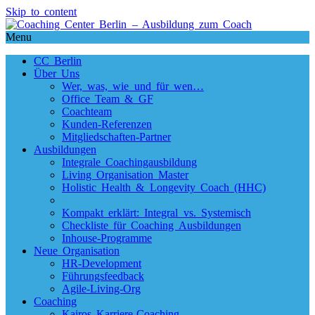
Skip to content
Menu
CC Berlin
Über Uns
Wer, was, wie und für wen…
Office Team & GF
Coachteam
Kunden-Referenzen
Mitgliedschaften-Partner
Ausbildungen
Integrale Coachingausbildung
Living Organisation Master
Holistic Health & Longevity Coach (HHC)
KAIROS-Methode
Kompakt erklärt: Integral vs. Systemisch
Checkliste für Coaching Ausbildungen
Inhouse-Programme
Neue Organisation
HR-Development
Führungsfeedback
Agile-Living-Org
Coaching
Kairos Karriere-Coaching