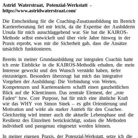
Astrid Waterstraat, Potenzial-Werkstatt -
https://www.astridwaterstraat.com/
Die Entscheidung für die Coaching-Zusatzausbildung im Bereich
Karriereberatung fiel mir leicht, da die Expertise der Ausbilderin
Ursula für mich ausschlaggebend war. Sie hat die KAIROS-
Methode selbst entwickelt und über viele Jahre hinweg in der
Praxis erprobt, was mir die Sicherheit gab, dass die Ansätze
tatsächlich funktionieren.
Bereits in meiner Grundausbildung zur integralen Coachin hatte
ich erste Einblicke in die KAIROS-Methodik erhalten, die mein
Interesse geweckt und den Wunsch verstärkt haben, tiefer
einzusteigen. Besonders überzeugt hat mich das integrative
Vorgehen der Ausbildung: Die Verbindung von Werten,
Kompetenzen und Karriereankern schafft einen ganzheitlichen
Blick auf die Klient:innen. Das zentrale Element, der „rote
Faden“ bzw. Core Purpose, hat für mich eine ähnliche Kraft
wie das WHY von Simon Sinek – es gibt Orientierung und
Motivation und wirkt als starker Antrieb für den Coachee.
Gleichzeitig wird immer auch die aktuelle Lebensphase und die
Resilienz des Einzelnen berücksichtigt, sodass die Methoden
individuell und passgenau eingesetzt werden können.
In meiner eigenen Praxis, der Potenzial-Werkstatt, setze ich die