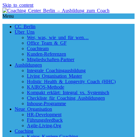
Skip to content
Menu
CC Berlin
Über Uns
Wer, was, wie und für wen…
Office Team & GF
Coachteam
Kunden-Referenzen
Mitgliedschaften-Partner
Ausbildungen
Integrale Coachingausbildung
Living Organisation Master
Holistic Health & Longevity Coach (HHC)
KAIROS-Methode
Kompakt erklärt: Integral vs. Systemisch
Checkliste für Coaching Ausbildungen
Inhouse-Programme
Neue Organisation
HR-Development
Führungsfeedback
Agile-Living-Org
Coaching
Kairos Karriere-Coaching