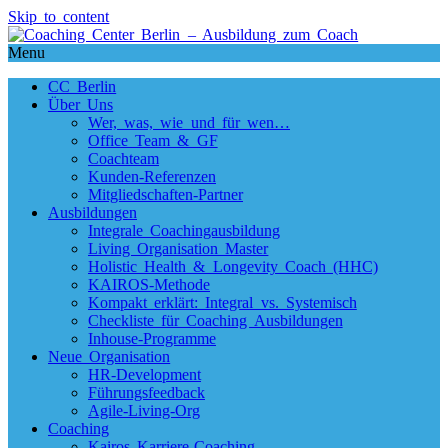
Skip to content
Menu
CC Berlin
Über Uns
Wer, was, wie und für wen…
Office Team & GF
Coachteam
Kunden-Referenzen
Mitgliedschaften-Partner
Ausbildungen
Integrale Coachingausbildung
Living Organisation Master
Holistic Health & Longevity Coach (HHC)
KAIROS-Methode
Kompakt erklärt: Integral vs. Systemisch
Checkliste für Coaching Ausbildungen
Inhouse-Programme
Neue Organisation
HR-Development
Führungsfeedback
Agile-Living-Org
Coaching
Kairos Karriere-Coaching